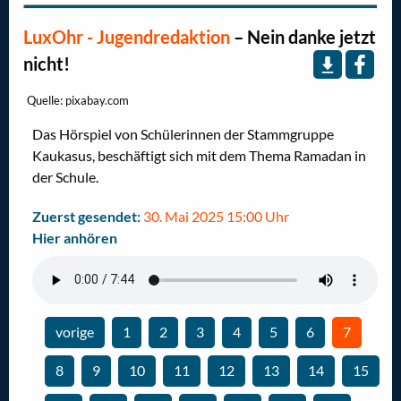
LuxOhr - Jugendredaktion
–
Nein danke jetzt
nicht!
Quelle: pixabay.com
Das Hörspiel von Schülerinnen der Stammgruppe
Kaukasus, beschäftigt sich mit dem Thema Ramadan in
der Schule.
Zuerst gesendet:
30. Mai 2025 15:00 Uhr
Hier anhören
vorige
1
2
3
4
5
6
Sie sind a
7
Seite
Gehe zur Seite
Gehe zur Seite
Gehe zur Seite
Gehe zur Seite
Gehe zur Seite
Gehe zur Seite
8
9
10
11
12
13
14
15
Gehe zur Seite
Gehe zur Seite
Gehe zur Seite
Gehe zur Seite
Gehe zur Seite
Gehe zur Seite
Gehe zur Seit
Gehe z