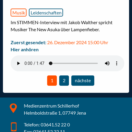
Musik
Leidenschaften
Im STIMMEN-Interview mit Jakob Walther spricht
Musiker The New Asuka über Lampenfieber.
Zuerst gesendet:
26. Dezember 2024 15:00 Uhr
Hier anhören
Sie sind auf der Seite
1
2
nächste
Gehe zur Seite
Seite
Medienzentrum Schillerhof
Helmboldstraße 1, 07749 Jena
Telefon: 03641.52 22 0
Fax: 03641.52 22 11