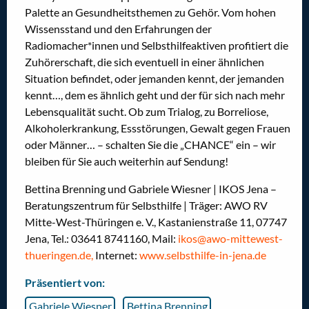
Palette an Gesundheitsthemen zu Gehör. Vom hohen
Wissensstand und den Erfahrungen der
Radiomacher*innen und Selbsthilfeaktiven profitiert die
Zuhörerschaft, die sich eventuell in einer ähnlichen
Situation befindet, oder jemanden kennt, der jemanden
kennt…, dem es ähnlich geht und der für sich nach mehr
Lebensqualität sucht. Ob zum Trialog, zu Borreliose,
Alkoholerkrankung, Essstörungen, Gewalt gegen Frauen
oder Männer… – schalten Sie die „CHANCE“ ein – wir
bleiben für Sie auch weiterhin auf Sendung!
Bettina Brenning und Gabriele Wiesner | IKOS Jena –
Beratungszentrum für Selbsthilfe | Träger: AWO RV
Mitte-West-Thüringen e. V., Kastanienstraße 11, 07747
Jena, Tel.: 03641 8741160, Mail:
ikos@awo-mittewest-
thueringen.de,
Internet:
www.selbsthilfe-in-jena.de
Präsentiert von:
Gabriele Wiesner
Bettina Brenning