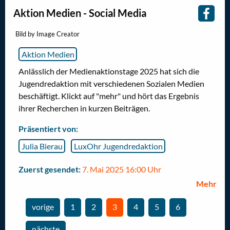
Aktion Medien - Social Media
Bild by Image Creator
Aktion Medien
Anlässlich der Medienaktionstage 2025 hat sich die
Jugendredaktion mit verschiedenen Sozialen Medien
beschäftigt. Klickt auf "mehr" und hört das Ergebnis
ihrer Recherchen in kurzen Beiträgen.
Präsentiert von:
Julia Bierau
LuxOhr Jugendredaktion
Zuerst gesendet:
7. Mai 2025 16:00 Uhr
Mehr
vorige
1
2
Sie sind auf der Seite
3
4
5
6
Seite
Gehe zur Seite
Gehe zur Seite
Gehe zur Seite
Gehe zur Seite
Gehe zur Seite
nächste