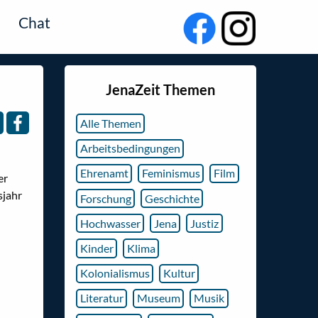
Chat
JenaZeit Themen
Alle Themen
Arbeitsbedingungen
Ehrenamt
Feminismus
Film
er
sjahr
Forschung
Geschichte
Hochwasser
Jena
Justiz
Kinder
Klima
Kolonialismus
Kultur
Literatur
Museum
Musik