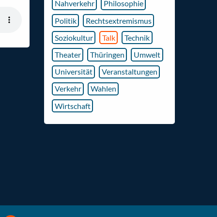
Nahverkehr
Philosophie
Politik
Rechtsextremismus
Soziokultur
Talk
Technik
Theater
Thüringen
Umwelt
Universität
Veranstaltungen
Verkehr
Wahlen
Wirtschaft