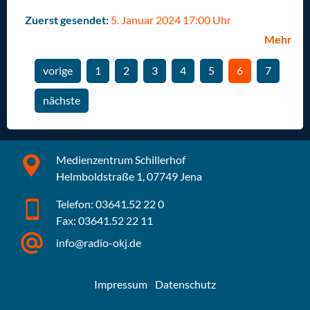
Zuerst gesendet:
5. Januar 2024 17:00 Uhr
Mehr
vorige
1
2
3
4
5
Sie sind auf der
6
7
Seite
Gehe zur Seite
Gehe zur Seite
Gehe zur Seite
Gehe zur Seite
Gehe zur Seite
Gehe zur
nächste
Seite
Medienzentrum Schillerhof
Helmboldstraße 1, 07749 Jena
Telefon: 03641.52 22 0
Fax: 03641.52 22 11
info@radio-okj.de
Impressum
Datenschutz