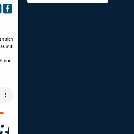
n sich
das mit
Simon.