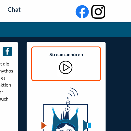
Chat
Stream anhören
t die
smythos
 es
aktion
hr
 auch