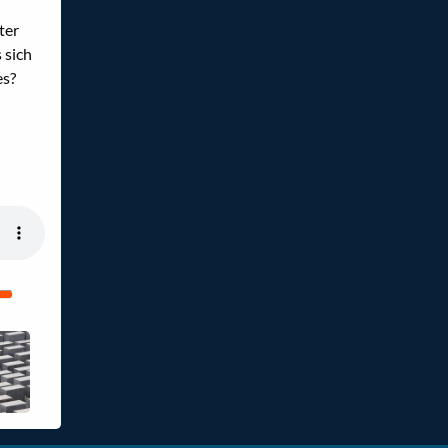
ter
 sich
es?