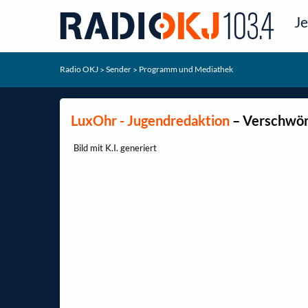
Je
Radio OKJ
Sender
Programm und Mediathek
>
>
LuxOhr - Jugendredaktion
– Verschwör
Bild mit K.I. generiert