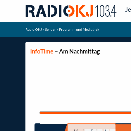
Je
Radio OKJ
Sender
Programm und Mediathek
>
>
InfoTime
– Am Nachmittag