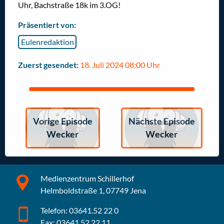
Uhr,
Bachstraße 18k im 3.OG
!
Präsentiert von:
Eulenredaktion
Zuerst gesendet:
18. Juli 2024 08:00 Uhr
Vorige Episode
Nächste Episode
Wecker
Wecker
Medienzentrum Schillerhof
Helmboldstraße 1, 07749 Jena
Telefon: 03641.52 22 0
Fax: 03641.52 22 11