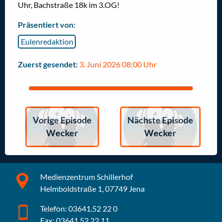
Uhr,
Bachstraße 18k im 3.OG
!
Präsentiert von:
Eulenredaktion
Zuerst gesendet:
3. Juni 2026 08:00 Uhr
Vorige Episode
Nächste Episode
Wecker
Wecker
Medienzentrum Schillerhof
Helmboldstraße 1, 07749 Jena
Telefon: 03641.52 22 0
Fax: 03641.52 22 11