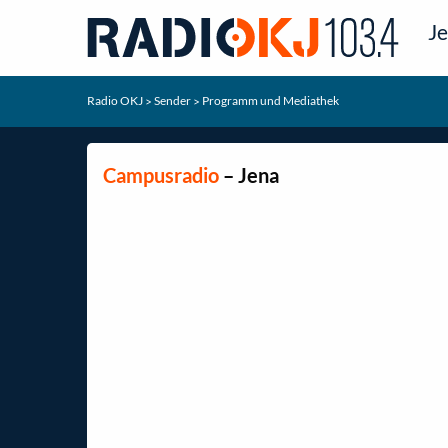
Je
Radio OKJ
Sender
Programm und Mediathek
>
>
Campusradio
– Jena