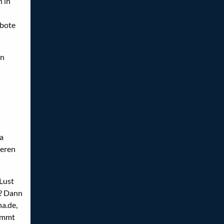
 in
ebote
en
a
ieren
Lust
? Dann
a.de,
kommt