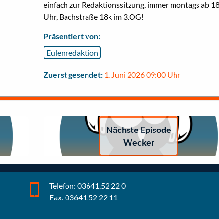
einfach zur Redaktionssitzung, immer montags ab 1
Uhr,
Bachstraße 18k im 3.OG
!
Präsentiert von:
Eulenredaktion
Zuerst gesendet:
1. Juni 2026 09:00 Uhr
Nächste Episode
Wecker
Telefon: 03641.52 22 0
Fax: 03641.52 22 11